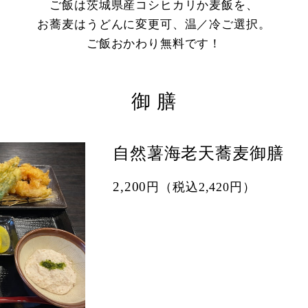
ご飯は茨城県産コシヒカリか麦飯を、
お蕎麦はうどんに変更可、温／冷ご選択。
ご飯おかわり無料です！
御 膳
自然薯海老天蕎麦御膳
2,200
円（税込2,420円）